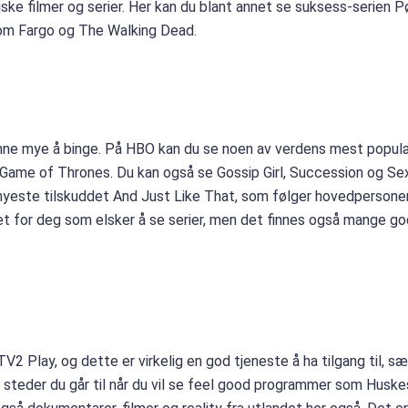
iske filmer og serier. Her kan du blant annet se suksess-serien 
som Fargo og The Walking Dead.
 finne mye å binge. På HBO kan du se noen av verdens mest popu
 Game of Thrones. Du kan også se Gossip Girl, Succession og Se
t nyeste tilskuddet And Just Like That, som følger hovedpersone
det for deg som elsker å se serier, men det finnes også mange go
 Play, og dette er virkelig en god tjeneste å ha tilgang til, sær
 steder du går til når du vil se feel good programmer som Huske