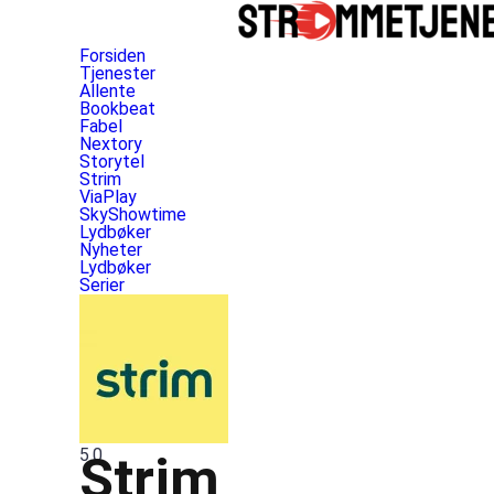
Forsiden
Tjenester
Allente
Bookbeat
Fabel
Nextory
Storytel
Strim
ViaPlay
SkyShowtime
Lydbøker
Nyheter
Lydbøker
Serier
5.0
Strim