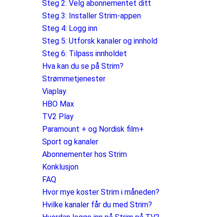
Steg 2: Velg abonnementet ditt
Steg 3: Installer Strim-appen
Steg 4: Logg inn
Steg 5: Utforsk kanaler og innhold
Steg 6: Tilpass innholdet
Hva kan du se på Strim?
Strømmetjenester
Viaplay
HBO Max
TV2 Play
Paramount + og Nordisk film+
Sport og kanaler
Abonnementer hos Strim
Konklusjon
FAQ
Hvor mye koster Strim i måneden?
Hvilke kanaler får du med Strim?