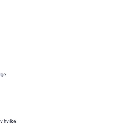
lge
v hvilke