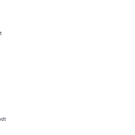
t
edt