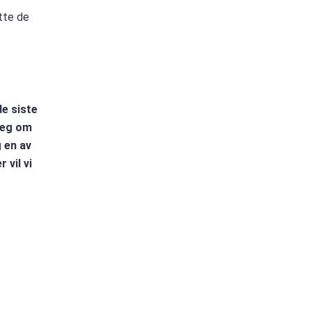
ytte de
de siste
 deg om
 en av
 vil vi