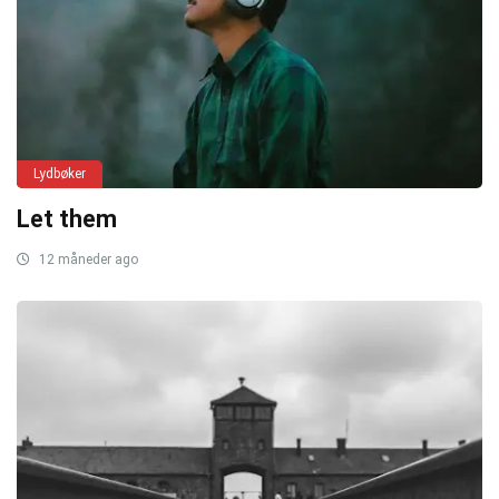
Lydbøker
Let them
12 måneder ago