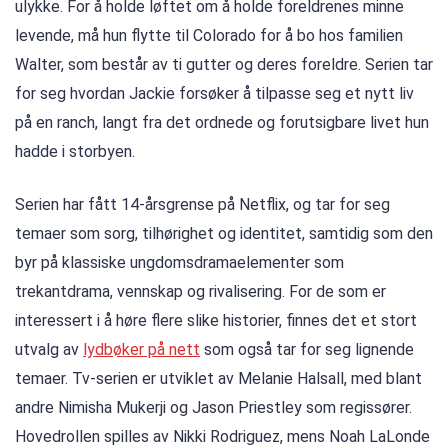
ulykke. For å holde løftet om å holde foreldrenes minne
levende, må hun flytte til Colorado for å bo hos familien
Walter, som består av ti gutter og deres foreldre. Serien tar
for seg hvordan Jackie forsøker å tilpasse seg et nytt liv
på en ranch, langt fra det ordnede og forutsigbare livet hun
hadde i storbyen.
Serien har fått 14-årsgrense på Netflix, og tar for seg
temaer som sorg, tilhørighet og identitet, samtidig som den
byr på klassiske ungdomsdramaelementer som
trekantdrama, vennskap og rivalisering. For de som er
interessert i å høre flere slike historier, finnes det et stort
utvalg av
lydbøker på nett
som også tar for seg lignende
temaer. Tv-serien er utviklet av Melanie Halsall, med blant
andre Nimisha Mukerji og Jason Priestley som regissører.
Hovedrollen spilles av Nikki Rodriguez, mens Noah LaLonde