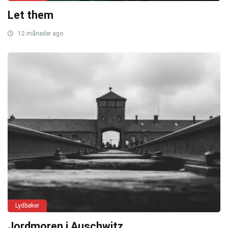
Let them
12 måneder ago
Lydbøker
Jordmoren i Auschwitz