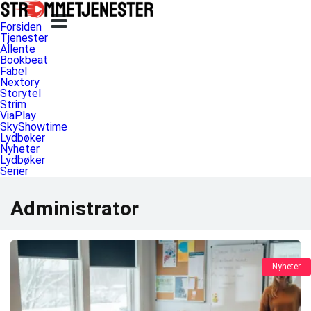
Forsiden
Tjenester
Allente
Bookbeat
Fabel
Nextory
Storytel
Strim
ViaPlay
SkyShowtime
Lydbøker
Nyheter
Lydbøker
Serier
Administrator
Nyheter