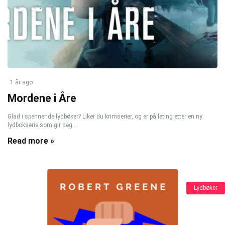
1 år ago
Mordene i Åre
Glad i spennende lydbøker? Liker du krimserier, og er på leting etter en ny
lydbokserie som gir deg ...
Read more »
Lydbøker