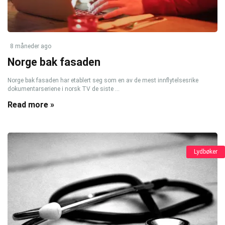
8 måneder ago
Norge bak fasaden
Norge bak fasaden har etablert seg som en av de mest innflytelsesrike
dokumentarseriene i norsk TV de siste ...
Read more »
Lydbøker