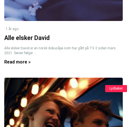
1 år ago
Alle elsker David
Alle elsker David er en norsk dokusåpe som har gått på TV 2 siden mars
2021. Serien følger ...
Read more »
Lydbøker