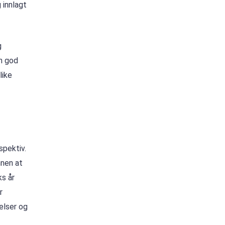
 innlagt
g
en god
like
spektiv.
nnen at
ks år
r
elser og