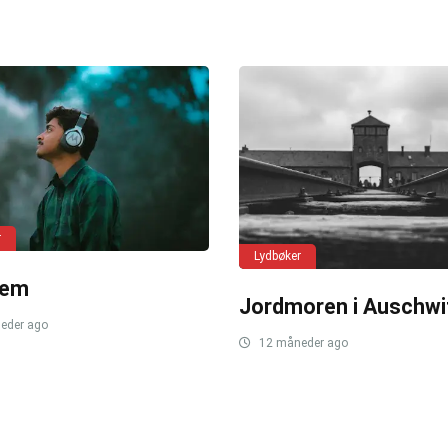
r
Lydbøker
hem
Jordmoren i Auschwi
eder ago
12 måneder ago