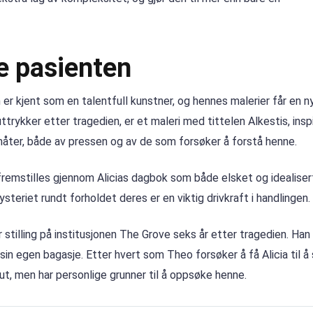
e pasienten
er kjent som en talentfull kunstner, og hennes malerier får en n
trykker etter tragedien, er et maleri med tittelen Alkestis, insp
e måter, både av pressen og av de som forsøker å forstå henne.
fremstilles gjennom Alicias dagbok som både elsket og idealiser
eriet rundt forholdet deres er en viktig drivkraft i handlingen.
stilling på institusjonen The Grove seks år etter tragedien. Han 
in egen bagasje. Etter hvert som Theo forsøker å få Alicia til å
eut, men har personlige grunner til å oppsøke henne.