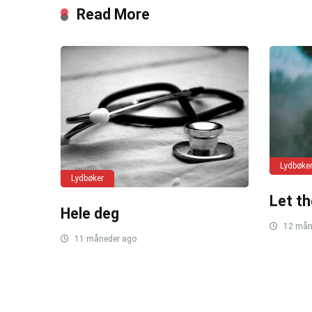
Read More
Lydbøke
Lydbøker
Let t
Hele deg
12 mån
11 måneder ago