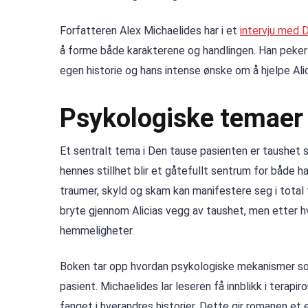
Forfatteren Alex Michaelides har i et
intervju med 
å forme både karakterene og handlingen. Han peker 
egen historie og hans intense ønske om å hjelpe Alic
Psykologiske temaer
Et sentralt tema i Den tause pasienten er taushet 
hennes stillhet blir et gåtefullt sentrum for både
traumer, skyld og skam kan manifestere seg i total
bryte gjennom Alicias vegg av taushet, men etter hv
hemmeligheter.
Boken tar opp hvordan psykologiske mekanismer so
pasient. Michaelides lar leseren få innblikk i terap
fanget i hverandres historier. Dette gir romanen et 