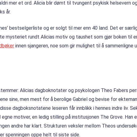
dri mer et ord. Alicia blir dømt til tvungent psykisk helsevern og
ks år.
s’ bestselgerliste og er solgt til mer enn 40 land. Det er særli
e mysteriet rundt Alicias motiv og taushet som gjør boken til 
ydbøker
innen sjangeren, noe som gir mulighet til å sammenligne u
stemmer: Alicias dagboknotater og psykologen Theo Fabers per
lsene sine, men mest for å berolige Gabriel og bevise for ektema
disse dagboksnotatene leseren får innblikk i hennes indre liv. Se
gne motiver, en ledig stilling på institusjonen The Grove. Han e
e ingen andre har klart. Strukturen veksler mellom Theos undersøk
der spenningen oppe helt til siste side.