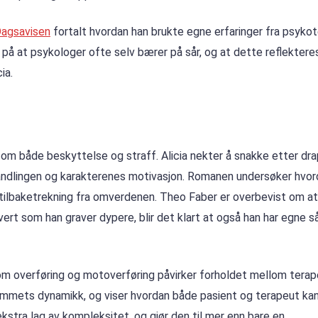
Dagsavisen
fortalt hvordan han brukte egne erfaringer fra psykote
på at psykologer ofte selv bærer på sår, og at dette reflektere
ia.
som både beskyttelse og straff. Alicia nekter å snakke etter dra
 handlingen og karakterenes motivasjon. Romanen undersøker hvo
 tilbaketrekning fra omverdenen. Theo Faber er overbevist om at
ert som han graver dypere, blir det klart at også han har egne s
m overføring og motoverføring påvirker forholdet mellom terap
irommets dynamikk, og viser hvordan både pasient og terapeut kan
ekstra lag av kompleksitet, og gjør den til mer enn bare en