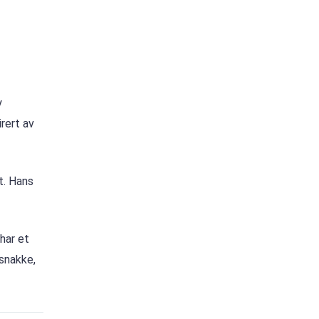
y
irert av
t. Hans
har et
 snakke,