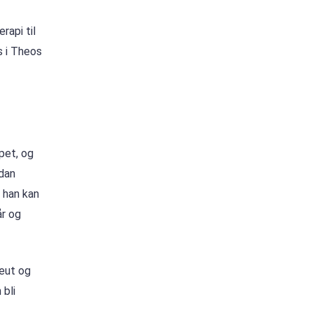
rapi til
s i Theos
pet, og
rdan
 han kan
år og
eut og
 bli