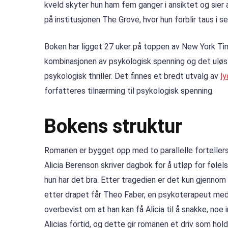
kveld skyter hun ham fem ganger i ansiktet og sier al
på institusjonen The Grove, hvor hun forblir taus i se
Boken har ligget 27 uker på toppen av New York Time
kombinasjonen av psykologisk spenning og det uløst
psykologisk thriller. Det finnes et bredt utvalg av
l
forfatteres tilnærming til psykologisk spenning.
Bokens struktur
Romanen er bygget opp med to parallelle forteller
Alicia Berenson skriver dagbok for å utløp for føle
hun har det bra. Etter tragedien er det kun gjennom 
etter drapet får Theo Faber, en psykoterapeut med e
overbevist om at han kan få Alicia til å snakke, no
Alicias fortid, og dette gir romanen et driv som hol