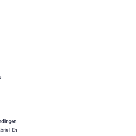
e
ndlingen
riel. En