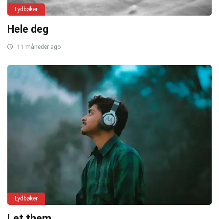
Lydbøker
Hele deg
11 måneder ago
Lydbøker
Let them