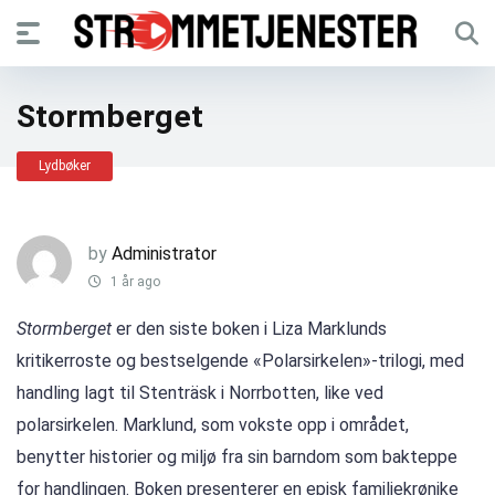
Stormberget
Lydbøker
by
Administrator
1 år ago
Stormberget
er den siste boken i Liza Marklunds
kritikerroste og bestselgende «Polarsirkelen»-trilogi, med
handling lagt til Stenträsk i Norrbotten, like ved
polarsirkelen. Marklund, som vokste opp i området,
benytter historier og miljø fra sin barndom som bakteppe
for handlingen. Boken presenterer en episk familiekrønike