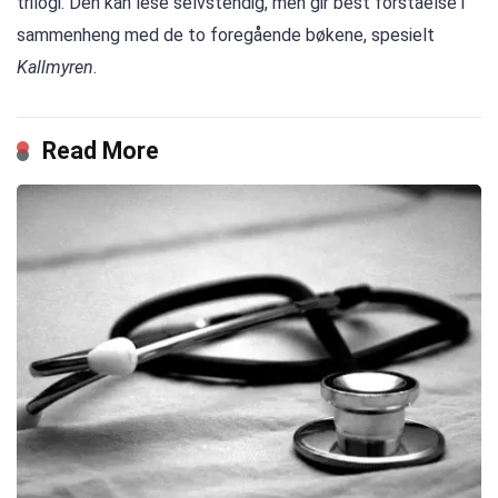
trilogi. Den kan lese selvstendig, men gir best forståelse i
sammenheng med de to foregående bøkene, spesielt
Kallmyren
.
Read More